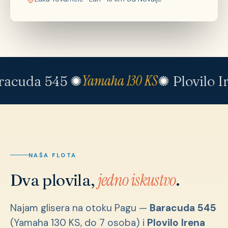
Yamaha 130 KS
racuda 545 ✺
✺ Plovilo I
NAŠA FLOTA
jedno iskustvo
Dva plovila,
.
Najam glisera na otoku Pagu —
Baracuda 545
(Yamaha 130 KS, do 7 osoba) i
Plovilo Irena