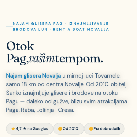
NAJAM GLISERA PAG · IZNAJMLJIVANJE
BRODOVA LUN · RENT A BOAT NOVALJA
Otok
vašim
Pag,
tempom.
Najam glisera Novalja
u mirnoj luci Tovarnele,
samo 18 km od centra Novalje. Od 2010. obitelj
Šanko iznajmljuje glisere i brodove na otoku
Pagu — daleko od gužve, blizu svim atrakcijama
Paga, Raba, Lošinja i Cresa.
4,7 ★ na Googleu
Od 2010.
Psi dobrodošli