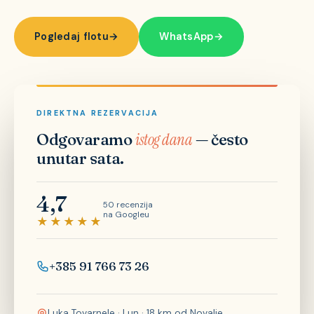
Pogledaj flotu
→
WhatsApp
→
DIREKTNA REZERVACIJA
Odgovaramo
istog dana
— često
unutar sata.
4,7
50 recenzija
na Googleu
★★★★★
+385 91 766 73 26
Luka Tovarnele · Lun · 18 km od Novalje