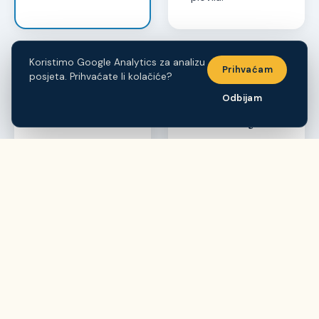
Koristimo Google Analytics za analizu
Prihvaćam
posjeta. Prihvaćate li kolačiće?
⛽
🕐
Odbijam
Gorivo
Radno vrijeme
Gorivo se plaća
Preuzimanje
isključivo
plovila:
9:30 –
gotovinom
.
10:30
Plovilo preuzimate
Povrat plovila:
s punim tankom.
17:30 – 18:30
Možemo dotočiti
Radno vrijeme:
po povratku —
08:00 – 20:00
—
plaćate samo
svaki dan, cijelu
potrošeno gorivo.
sezonu.