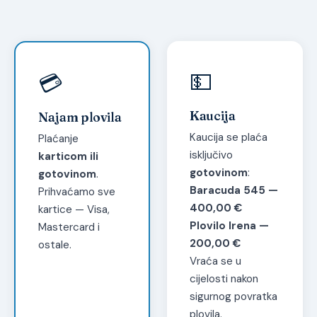
💵
💳
Kaucija
Najam plovila
Kaucija se plaća
Plaćanje
isključivo
karticom ili
gotovinom
:
gotovinom
.
Baracuda 545 —
Prihvaćamo sve
400,00 €
kartice — Visa,
Plovilo Irena —
Mastercard i
200,00 €
ostale.
Vraća se u
cijelosti nakon
sigurnog povratka
plovila.