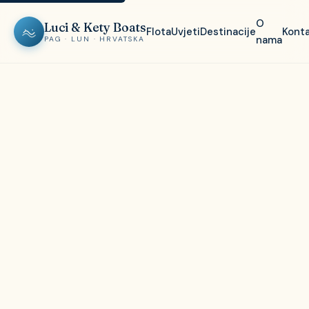
O
Luci & Kety Boats
Flota
Uvjeti
Destinacije
Kont
nama
PAG · LUN · HRVATSKA